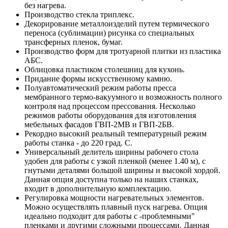
без нагрева.
Производство стекла триплекс.
Декорирование металлоизделий путем термического
переноса (сублимации) рисунка со специальных
трансферных пленок, бумаг.
Производство форм для тротуарной плитки из пластика
АБС.
Облицовка пластиком столешниц для кухонь.
Придание формы искусственному камню.
Полуавтоматический режим работы пресса
мембранного термо-вакуумного и возможность полного
контроля над процессом прессования. Несколько
режимов работы оборудования для изготовления
мебельных фасадов ГВП-2МВ и ГВП-2БВ.
Рекордно высокий реальный температурный режим
работы станка - до 220 град. С.
Универсальный делитель ширины рабочего стола
удобен для работы с узкой пленкой (менее 1.40 м), с
гнутыми деталями большой ширины и высокой хордой.
Данная опция доступна только на наших станках,
входит в дополнительную комплектацию.
Регулировка мощности нагревательных элементов.
Можно осуществлять плавный пуск нагрева. Опция
идеально подходит для работы с -проблемными"
пленками и другими сложными процессами. Данная