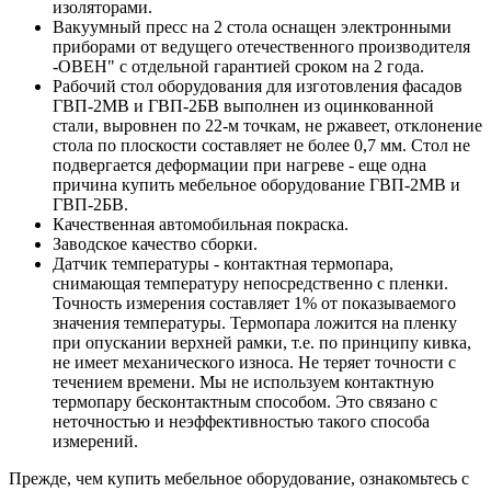
изоляторами.
Вакуумный пресс на 2 стола оснащен электронными
приборами от ведущего отечественного производителя
-ОВЕН" с отдельной гарантией сроком на 2 года.
Рабочий стол оборудования для изготовления фасадов
ГВП-2МВ и ГВП-2БВ выполнен из оцинкованной
стали, выровнен по 22-м точкам, не ржавеет, отклонение
стола по плоскости составляет не более 0,7 мм. Стол не
подвергается деформации при нагреве - еще одна
причина купить мебельное оборудование ГВП-2МВ и
ГВП-2БВ.
Качественная автомобильная покраска.
Заводское качество сборки.
Датчик температуры - контактная термопара,
снимающая температуру непосредственно с пленки.
Точность измерения составляет 1% от показываемого
значения температуры. Термопара ложится на пленку
при опускании верхней рамки, т.е. по принципу кивка,
не имеет механического износа. Не теряет точности с
течением времени. Мы не используем контактную
термопару бесконтактным способом. Это связано с
неточностью и неэффективностью такого способа
измерений.
Прежде, чем купить мебельное оборудование, ознакомьтесь с